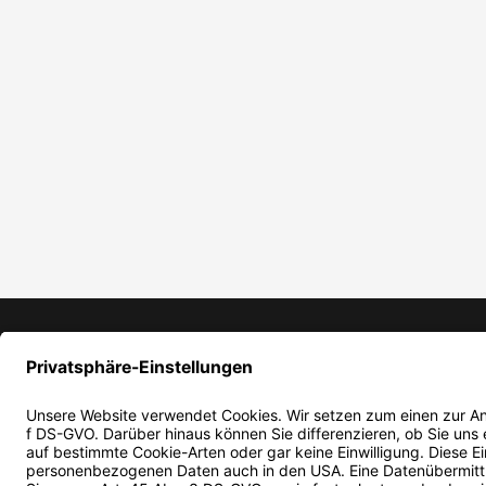
TÄTIGKEITEN
Kunststoffspritzguss und Montage
Meltblown-Vlies
Konstruktion und Werkzeugbau