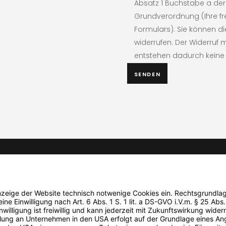
Absatz 1 Buchstabe a de
Grundverordnung (Ihre fre
Formulars). Sie können di
widerrufen. Der Widerruf
entstehen dadurch keine 
Bitte
lasse
dieses
Feld
leer.
UNTERNEHMEN
Unternehmensvideo
Branchen
Nachhaltigkeit