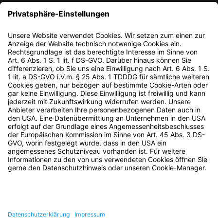
Meltblown-Vlies
Konstruktion und Werkzeugbau
Qualitätssicherung
Veredelung
UNTERNEHMEN
Unternehmensvideo
Branchen
Nachhaltigkeit
Historie
Karriere
Kontakt
AGB